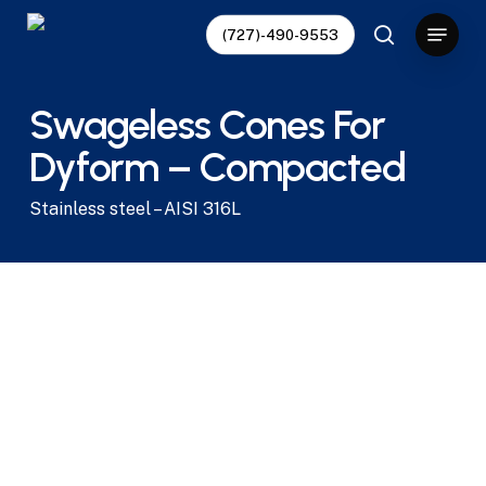
Skip
Menu
(727)-490-9553
to
search
main
content
Swageless Cones For
Dyform – Compacted
Stainless steel – AISI 316L