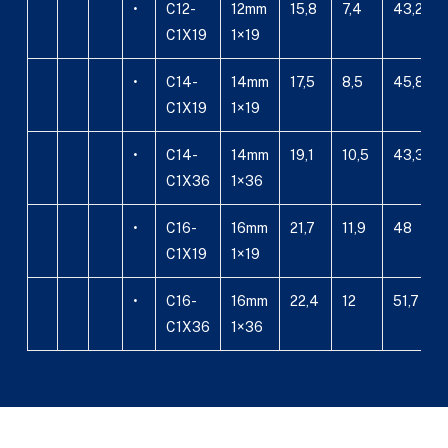
•
C12-
12mm
15,8
7,4
43,2
C1X19
1×19
•
C14-
14mm
17,5
8,5
45,8
C1X19
1×19
•
C14-
14mm
19,1
10,5
43,3
C1X36
1×36
•
C16-
16mm
21,7
11,9
48
C1X19
1×19
•
C16-
16mm
22,4
12
51,7
C1X36
1×36