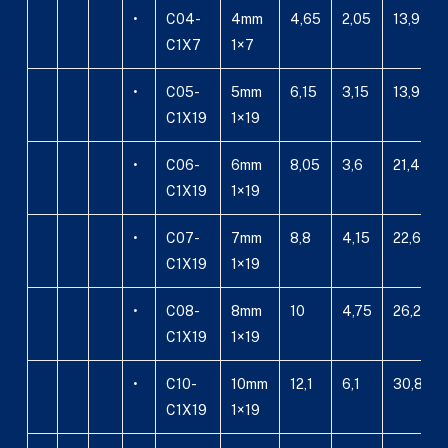
•
C04-
4mm
4,65
2,05
13,9
C1X7
1×7
•
C05-
5mm
6,15
3,15
13,9
C1X19
1×19
•
C06-
6mm
8,05
3,6
21,4
C1X19
1×19
•
C07-
7mm
8,8
4,15
22,6
C1X19
1×19
•
C08-
8mm
10
4,75
26,2
C1X19
1×19
•
C10-
10mm
12,1
6,1
30,8
C1X19
1×19