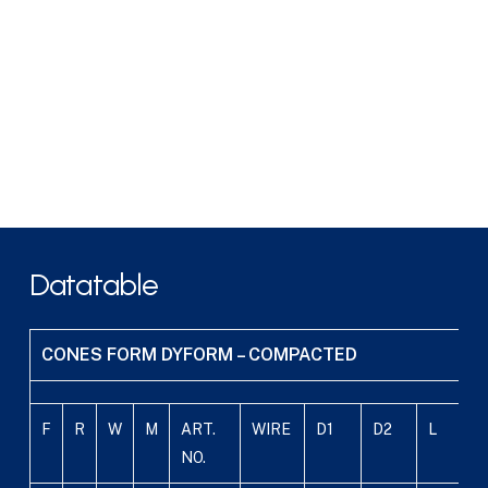
Datatable
CONES FORM DYFORM – COMPACTED
F
R
W
M
ART.
WIRE
D1
D2
L
NO.